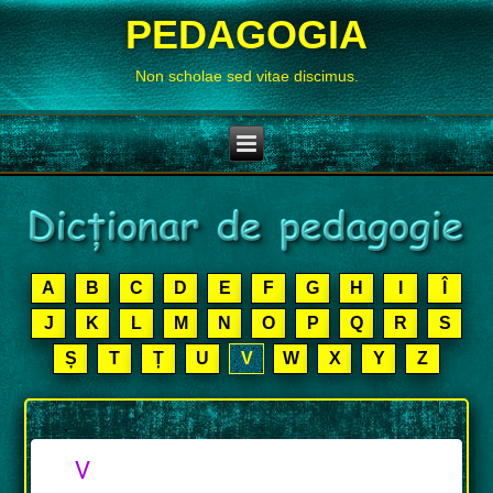
PEDAGOGIA
Non scholae sed vitae discimus.
A
B
C
D
E
F
G
H
I
Î
J
K
L
M
N
O
P
Q
R
S
Ș
T
Ț
U
V
W
X
Y
Z
.
V