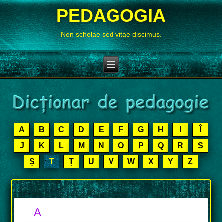
PEDAGOGIA
Non scholae sed vitae discimus.
A
B
C
D
E
F
G
H
I
Î
J
K
L
M
N
O
P
Q
R
S
Ș
T
Ț
U
V
W
X
Y
Z
.
A